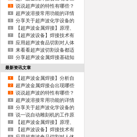
故障?如何检查?
说说超声波的特性有哪些？
超声波溶接常用功能的详情
介绍
分享关于超声波化学设备的
知识
【超声波金属焊接】原理、
优点及应用方法汇总
【超声波设备】焊接技术有
哪些优点？
应用超声波食品切割对人体
有害吗?
来看看超声波切割设备都适
用于哪些行业?
分享超声波金属焊接基础知
识！
最新资讯文章
【超声波金属焊接】分析自
动化焊接设备发展趋
超声波金属焊接会出现哪些
故障?如何检查?
说说超声波的特性有哪些？
超声波溶接常用功能的详情
介绍
分享关于超声波化学设备的
知识
说一说自动雕刻机的工作原
理
【超声波金属焊接】原理、
优点及应用方法汇总
【超声波设备】焊接技术有
哪些优点？
应用超声波食品切割对人体